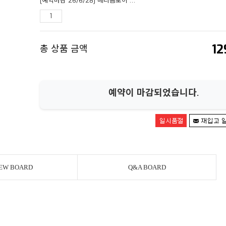
[예약마감 26/6/28] 메디콤토이 마펙스 No.281 MAFEX T-1000 [터미네이터 2]
12
총 상품 금액
예약이 마감되었습니다.
EW BOARD
Q&A BOARD