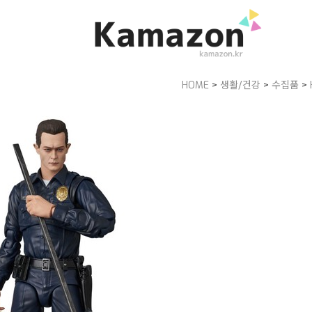
HOME
>
생활/건강
>
수집품
>